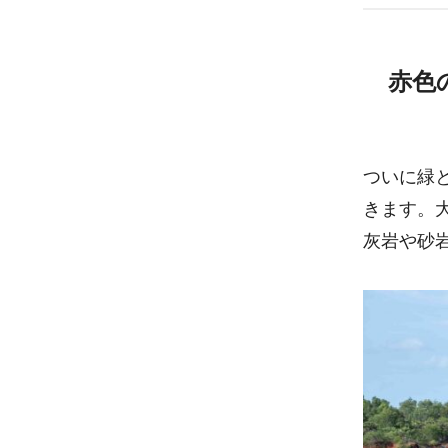
赤色
ついに緑
きます。
灰岩や砂