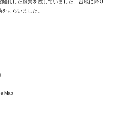
実離れした風景を成していました。台地に降り
動をもらいました。
物
 Map