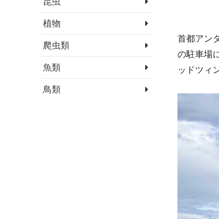
昆虫
植物
首都アン
爬虫類
の駐車場に
魚類
ッドツィ
鳥類