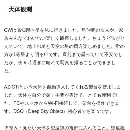
天体観測
GWは高知県へ星を見に行きました。星仲間の友人や、家
族みんなでわいわい楽しく観察しました。ちょうど蛍がと
んでいて、地上の星と天空の星の両方楽しめました。蛍の
方が1等星より明るいです。直前まで曇っていて不安でし
たが、夜 9 時過ぎに晴れて写真を撮ることができまし
た。
AZ-GTiという天体を自動導入してくれる架台を使用しま
した。天体を自分で探す手間が省けて、とても便利でし
た。PCやスマホからWi-Fi接続して、架台を操作できま
す。DSO（Deep Sky Object）初心者でも楽々です。
※導入：見たい天体を望遠鏡の視野に入れること。望遠鏡