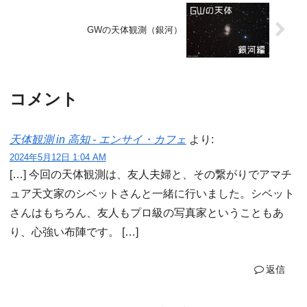
GWの天体観測（銀河）
コメント
天体観測 in 高知 - エンサイ・カフェ
より:
2024年5月12日 1:04 AM
[…] 今回の天体観測は、友人夫婦と、その繋がりでアマチ
ュア天文家のシベットさんと一緒に行いました。シベット
さんはもちろん、友人もプロ級の写真家ということもあ
り、心強い布陣です。 […]
返信