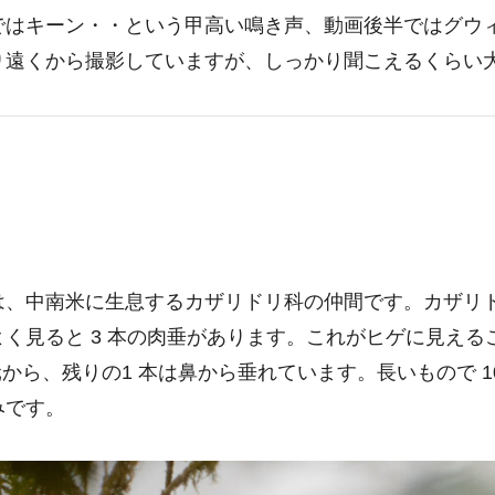
ではキーン・・という甲高い鳴き声、動画後半ではグウ
り遠くから撮影していますが、しっかり聞こえるくらい
は、中南米に生息するカザリドリ科の仲間です。カザリ
よく見ると 3 本の肉垂があります。これがヒゲに見え
元から、残りの1 本は鼻から垂れています。長いもので 1
みです。