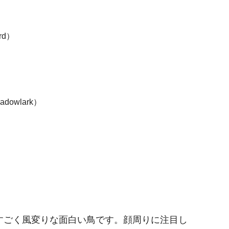
ird）
dowlark）
すごく風変りな面白い鳥です。顔周りに注目し