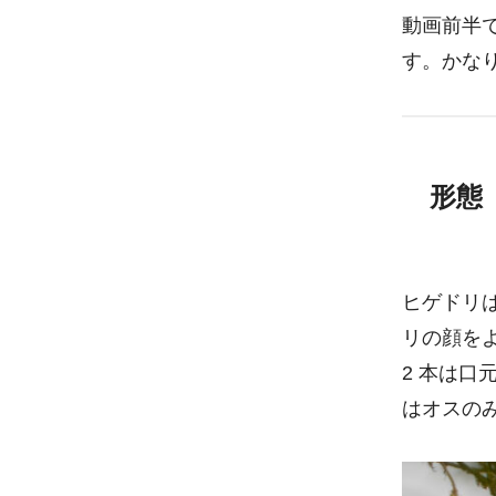
動画前半
す。かな
形態
ヒゲドリ
リの顔を
2 本は口
はオスの