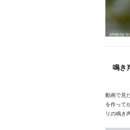
鳴き
動画で見
を作って
リの鳴き声