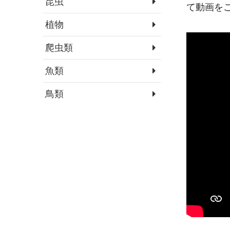
昆虫
て動画を
植物
爬虫類
魚類
鳥類